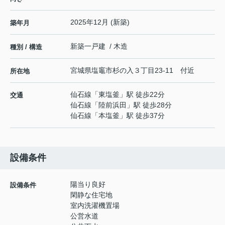
2025年12月 (新築)
築年月
新築一戸建 / 木造
種別 / 構造
宮城県
塩竈市
杉の入
３丁目23-11 付近
所在地
仙石線
「
東塩釜
」駅 徒歩22分
交通
仙石線
「
陸前浜田
」駅 徒歩28分
仙石線
「
本塩釜
」駅 徒歩37分
設備条件
陽当り良好
設備条件
閑静な住宅地
室内洗濯機置場
公営水道