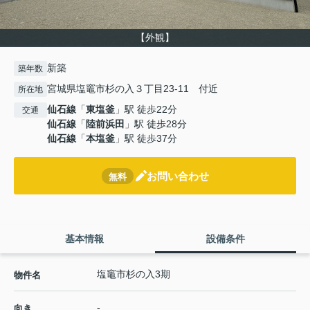
【外観】
新築
築年数
宮城県塩竈市杉の入３丁目23-11 付近
所在地
仙石線
「
東塩釜
」駅 徒歩22分
交通
仙石線
「
陸前浜田
」駅 徒歩28分
仙石線
「
本塩釜
」駅 徒歩37分
お問い合わせ
無料
基本情報
設備条件
塩竈市杉の入3期
物件名
-
向き