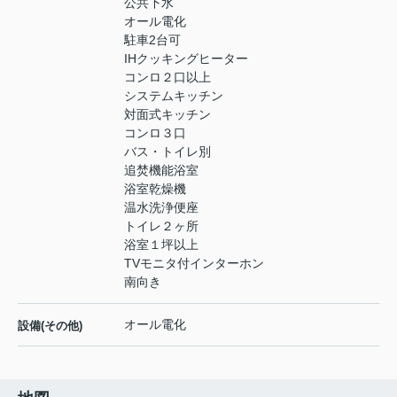
公共下水
オール電化
駐車2台可
IHクッキングヒーター
コンロ２口以上
システムキッチン
対面式キッチン
コンロ３口
バス・トイレ別
追焚機能浴室
浴室乾燥機
温水洗浄便座
トイレ２ヶ所
浴室１坪以上
TVモニタ付インターホン
南向き
オール電化
設備(その他)