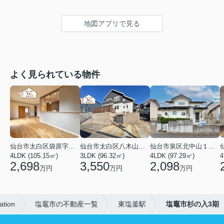
地図アプリで見る
よく見られている物件
仙台市太白区袋原字平淵
仙台市太白区八木山南１丁目
仙台市泉区北中山１丁目
4LDK (105.15㎡)
3LDK (96.32㎡)
4LDK (97.29㎡)
4
2,698
3,550
2,098
万円
万円
万円
tion
塩竈市の不動産一覧
東塩釜駅
塩竈市杉の入3期