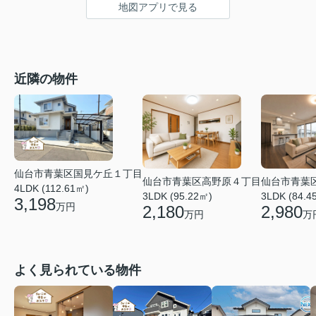
地図アプリで見る
近隣の物件
仙台市青葉区国見ケ丘１丁目
仙台市青葉区高野原４丁目
仙台市青葉
4LDK (112.61㎡)
3LDK (95.22㎡)
3LDK (84.4
3,198
万円
2,180
2,980
万円
万
よく見られている物件