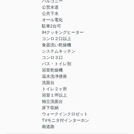
バルコニー
公営水道
公共下水
オール電化
駐車2台可
IHクッキングヒーター
コンロ２口以上
食器洗い乾燥機
システムキッチン
コンロ３口
バス・トイレ別
浴室乾燥機
温水洗浄便座
洗面台
トイレ２ヶ所
浴室１坪以上
独立洗面台
床下収納
ウォークインクロゼット
TVモニタ付インターホン
南道路