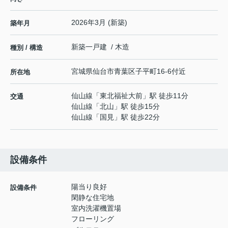
2026年3月 (新築)
築年月
新築一戸建 / 木造
種別 / 構造
宮城県
仙台市青葉区
子平町
16-6付近
所在地
仙山線
「
東北福祉大前
」駅 徒歩11分
交通
仙山線
「
北山
」駅 徒歩15分
仙山線
「
国見
」駅 徒歩22分
設備条件
陽当り良好
設備条件
閑静な住宅地
室内洗濯機置場
フローリング