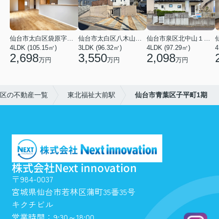
仙台市太白区袋原字平淵
仙台市太白区八木山南１丁目
仙台市泉区北中山１丁目
4LDK (105.15㎡)
3LDK (96.32㎡)
4LDK (97.29㎡)
4
2,698
3,550
2,098
万円
万円
万円
区の不動産一覧
東北福祉大前駅
仙台市青葉区子平町1期
株式会社Next innovation
〒984-0037
宮城県仙台市若林区蒲町35番35号
キクチビル
営業時間：9:30～18:00