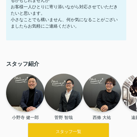
るかもしれませんが
お客様一人ひとりに寄り添いながら対応させていただき
たいと思います。
小さなことでも構いません、何か気になることがござい
ましたらお気軽にご連絡ください。
スタッフ紹介
小野寺 健一郎
菅野 智哉
西條 大祐
遠
スタッフ一覧