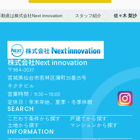
産は株式会社Next innovation
スタッフ紹介
佐々木 梨沙
株式会社Next innovation
〒984-0037
宮城県仙台市若林区蒲町35番35号
キクチビル
営業時間：9:30～18:00
定休日：年末年始、夏季・冬季休暇
SEARCH
こだわり条件から探す
戸建てから探す
土地から探す
マンションから探す
INFORMATION