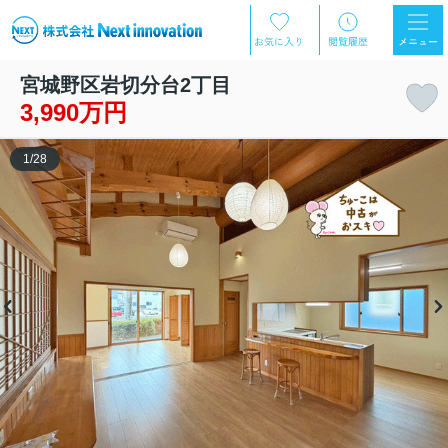
宮城野区岩切分台2丁目
3,990万円
1
/
28