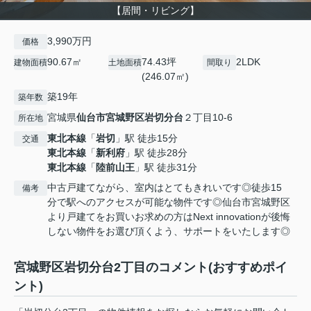
【居間・リビング】
3,990万円
価格
90.67㎡
74.43坪
2LDK
建物面積
土地面積
間取り
(246.07㎡)
築19年
築年数
宮城県
仙台市宮城野区
岩切分台
２丁目10-6
所在地
東北本線
「
岩切
」駅 徒歩15分
交通
東北本線
「
新利府
」駅 徒歩28分
東北本線
「
陸前山王
」駅 徒歩31分
中古戸建てながら、室内はとてもきれいです◎徒歩15
備考
分で駅へのアクセスが可能な物件です◎仙台市宮城野区
より戸建てをお買いお求めの方はNext innovationが後悔
しない物件をお選び頂くよう、サポートをいたします◎
宮城野区岩切分台2丁目のコメント(おすすめポイ
ント)