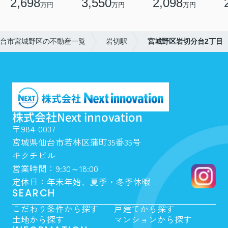
2,698
3,550
2,098
万円
万円
万円
台市宮城野区の不動産一覧
岩切駅
宮城野区岩切分台2丁目
株式会社Next innovation
〒984-0037
宮城県仙台市若林区蒲町35番35号
キクチビル
営業時間：9:30～18:00
定休日：年末年始、夏季・冬季休暇
SEARCH
こだわり条件から探す
戸建てから探す
土地から探す
マンションから探す