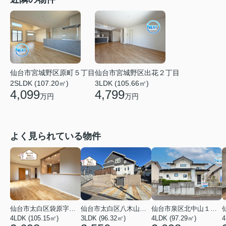
仙台市宮城野区原町５丁目
仙台市宮城野区出花２丁目
2SLDK (107.20㎡)
3LDK (105.66㎡)
4,099
4,799
万円
万円
よく見られている物件
仙台市太白区袋原字平淵
仙台市太白区八木山南１丁目
仙台市泉区北中山１丁目
4LDK (105.15㎡)
3LDK (96.32㎡)
4LDK (97.29㎡)
4