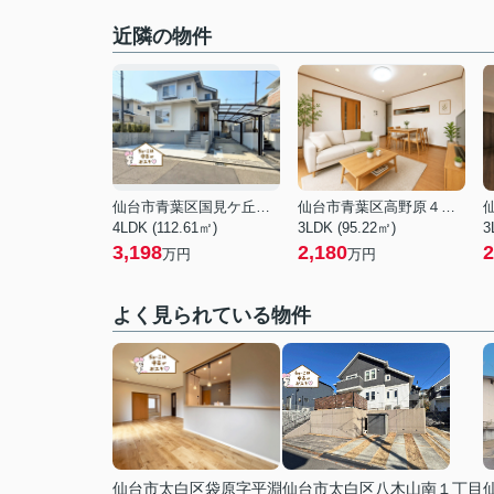
近隣の物件
仙台市青葉区国見ケ丘１丁目
仙台市青葉区高野原４丁目
4LDK (112.61㎡)
3LDK (95.22㎡)
3
3,198
2,180
2
万円
万円
よく見られている物件
仙台市太白区袋原字平淵
仙台市太白区八木山南１丁目