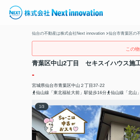
仙台の不動産は株式会社Next innovation
仙台市青葉区の
この物
青葉区中山2丁目 セキスイハウス施
-
宮城県
仙台市青葉区
中山
２丁目37-22
仙山線「東北福祉大前」駅徒歩16分
仙山線「北山」
1
/
3