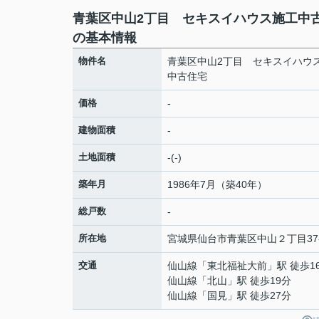
青葉区中山2丁目 セキスイハウス施工中
の基本情報
物件名
青葉区中山2丁目 セキスイハウ
中古住宅
価格
-
建物面積
-
土地面積
-(-)
築年月
1986年7月（築40年）
総戸数
-
所在地
宮城県
仙台市青葉区
中山
２丁目37
交通
仙山線
「
東北福祉大前
」駅 徒歩1
仙山線
「
北山
」駅 徒歩19分
仙山線
「
国見
」駅 徒歩27分