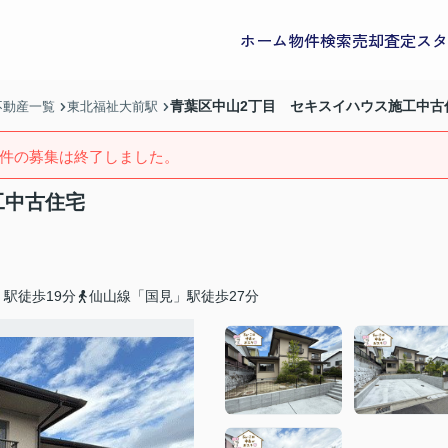
ホーム
物件検索
売却査定
スタ
青葉区中山2丁目 セキスイハウス施工中古
不動産一覧
東北福祉大前駅
件の募集は終了しました。
工中古住宅
駅徒歩19分
仙山線「国見」駅徒歩27分