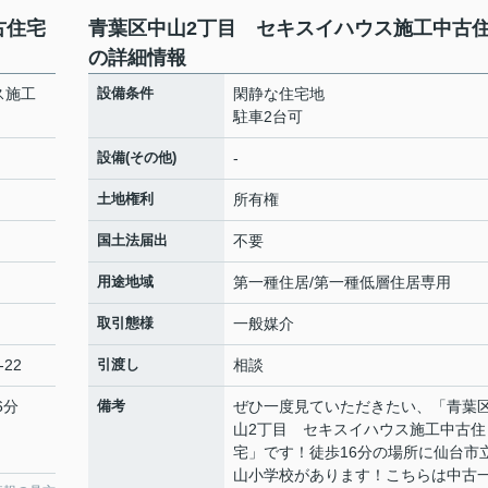
古住宅
青葉区中山2丁目 セキスイハウス施工中古
の詳細情報
ス施工
設備条件
閑静な住宅地
駐車2台可
設備(その他)
-
土地権利
所有権
国土法届出
不要
用途地域
第一種住居/第一種低層住居専用
取引態様
一般媒介
-22
引渡し
相談
6分
備考
ぜひ一度見ていただきたい、「青葉
山2丁目 セキスイハウス施工中古住
宅」です！徒歩16分の場所に仙台市
山小学校があります！こちらは中古