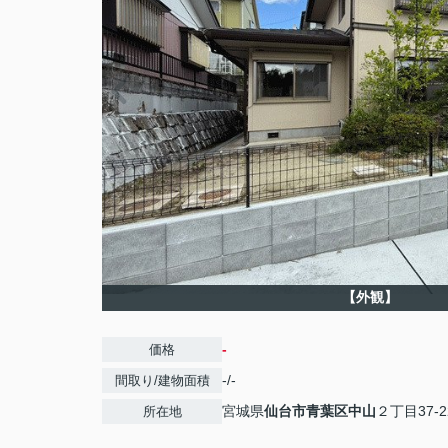
【外観】
-
価格
-/-
間取り/建物面積
宮城県
仙台市青葉区
中山
２丁目37-2
所在地