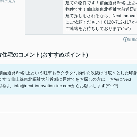
情報の見方
建ての物件です！前面道路6m以上あ
物件です！仙山線東北福祉大前近辺
建て探しをされるなら、Next innovati
にご依頼ください！0120-712-117か
ご連絡をお待ちしております(^o^)
情報
住宅のコメント(おすすめポイント)
前面道路6m以上という駐車もラクラクな物件☆吹抜けは広々とした印
す☆仙山線東北福祉大前近郊に戸建てをお探しの方は、お先にNext
fo@next-innovation-inc.comからお願いします(*^_^*)