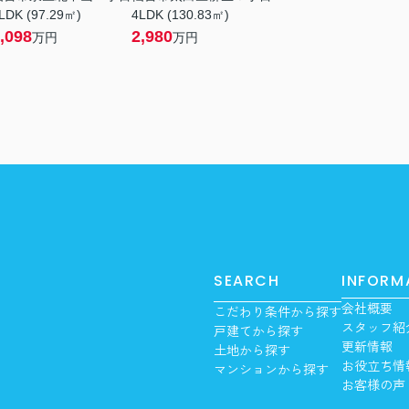
LDK (97.29㎡)
4LDK (130.83㎡)
,098
2,980
万円
万円
SEARCH
INFORM
会社概要
こだわり条件から探す
スタッフ紹
戸建てから探す
更新情報
土地から探す
お役立ち情
マンションから探す
お客様の声