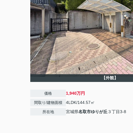
【外観】
1,940万円
価格
4LDK/144.57㎡
間取り/建物面積
宮城県
名取市
ゆりが丘
３丁目3-8
所在地