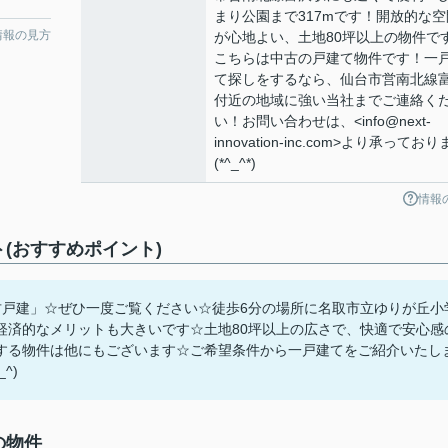
まり公園まで317mです！開放的な空
情報の見方
が心地よい、土地80坪以上の物件で
こちらは中古の戸建て物件です！一
て探しをするなら、仙台市営南北線
付近の地域に強い当社までご連絡く
い！お問い合わせは、<info@next-
innovation-inc.com>より承ってお
(*^_^*)
情報
(おすすめポイント)
古戸建」☆ぜひ一度ご覧ください☆徒歩6分の場所に名取市立ゆりが丘小
経済的なメリットも大きいです☆土地80坪以上の広さで、快適で安心感
がオススメする物件は他にもございます☆ご希望条件から一戸建てをご紹介いたし
^)
の物件