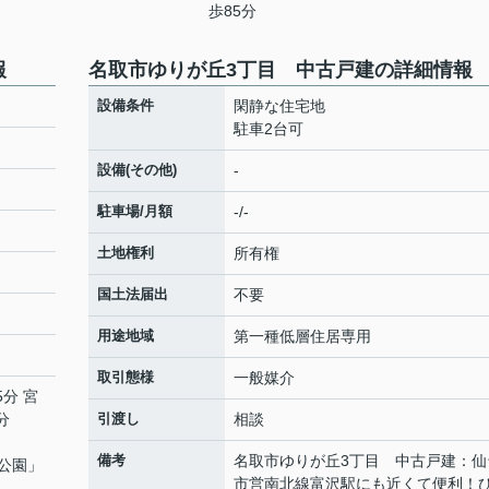
歩85分
報
名取市ゆりが丘3丁目 中古戸建の詳細情報
設備条件
閑静な住宅地
駐車2台可
設備(その他)
-
駐車場/月額
-/-
土地権利
所有権
国土法届出
不要
用途地域
第一種低層住居専用
取引態様
一般媒介
5分 宮
分
引渡し
相談
備考
名取市ゆりが丘3丁目 中古戸建：仙
公園
」
市営南北線富沢駅にも近くて便利！