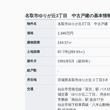
名取市ゆりが丘3丁目 中古戸建の基本情
物件名
名取市ゆりが丘3丁目 中古戸建
価格
1,940万円
建物面積
144.57㎡
土地面積
87.7坪(289.93㎡)
築年月
1991年5月（築35年）
総戸数
-
所在地
宮城県
名取市
ゆりが丘
３丁目3-8
交通
仙台市営南北線
「
富沢
」駅 バス1
城交通「ゆりが丘二丁目」 停歩4
常磐線
「
南仙台
」駅 徒歩77分
仙台市地下鉄東西線
「
八木山動物
駅 徒歩85分