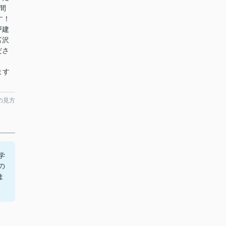
間
す！
戸建
富沢
ださ
ります
の見方
学
の
ま