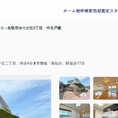
ホーム
物件検索
売却査定
スタ
名取市ゆりが丘3丁目 中古戸建
一覧
が丘二丁目」停歩4分
常磐線「南仙台」駅徒歩77分