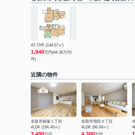
43.73坪 (144.57㎡)
1,940
万円(44.36万円/
坪)
近隣の物件
名取市箱塚１丁目
名取市増田９丁目
4LDK (106.40㎡)
4LDK (96.04㎡)
4
3,490
4,380
1
万円
万円