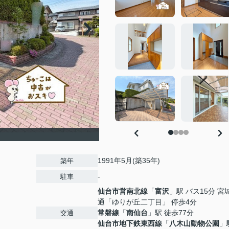
1991年5月(築35年)
築年
-
駐車
仙台市営南北線
「
富沢
」駅 バス15分 宮
通「ゆりが丘二丁目」 停歩4分
常磐線
「
南仙台
」駅 徒歩77分
交通
仙台市地下鉄東西線
「
八木山動物公園
」