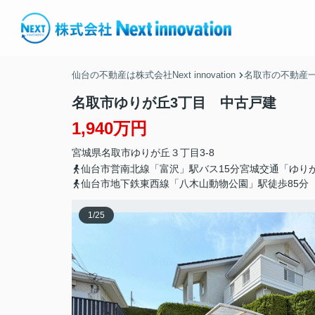
仙台の不動産は株式会社Next innovation
名取市の不動産
名取市ゆりが丘3丁目 中古戸建
1,940万円
宮城県
名取市
ゆりが丘
３丁目3-8
仙台市営南北線「富沢」駅バス15分宮城交通「ゆり
仙台市地下鉄東西線「八木山動物公園」駅徒歩85分
1
/
25