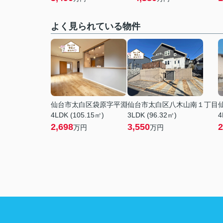
よく見られている物件
仙台市太白区袋原字平淵
仙台市太白区八木山南１丁目
4LDK (105.15㎡)
3LDK (96.32㎡)
4
2,698
3,550
2
万円
万円