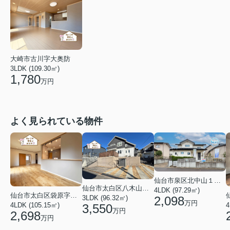
大崎市古川字大奥防
3LDK (109.30㎡)
1,780
万円
よく見られている物件
仙台市泉区北中山１丁目
仙台市太白区八木山南１丁目
4LDK (97.29㎡)
仙台市太白区袋原字平淵
2,098
3LDK (96.32㎡)
万円
4LDK (105.15㎡)
4
3,550
万円
2,698
万円