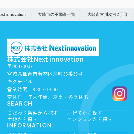
nnovation
大崎市の不動産一覧
大崎市古川穂波2丁目
株式会社Next innovation
〒984-0037
宮城県仙台市若林区蒲町35番35号
キクチビル
営業時間：9:30～18:00
定休日：年末年始、夏季・冬季休暇
SEARCH
こだわり条件から探す
戸建てから探す
土地から探す
マンションから探す
INFORMATION