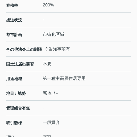
200%
容積率
-
接道状況
市街化区域
都市計画
※告知事項有
その他法令上の制限
不要
国土法届出要否
第一種中高層住居専用
用途地域
宅地 / -
地目 / 地勢
-
管理組合有無
一般媒介
取引態様
空家