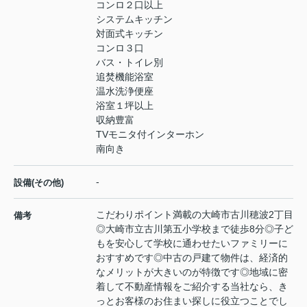
コンロ２口以上
システムキッチン
対面式キッチン
コンロ３口
バス・トイレ別
追焚機能浴室
温水洗浄便座
浴室１坪以上
収納豊富
TVモニタ付インターホン
南向き
-
設備(その他)
こだわりポイント満載の大崎市古川穂波2丁目
備考
◎大崎市立古川第五小学校まで徒歩8分◎子ど
もを安心して学校に通わせたいファミリーに
おすすめです◎中古の戸建て物件は、経済的
なメリットが大きいのが特徴です◎地域に密
着して不動産情報をご紹介する当社なら、き
っとお客様のお住まい探しに役立つことでし