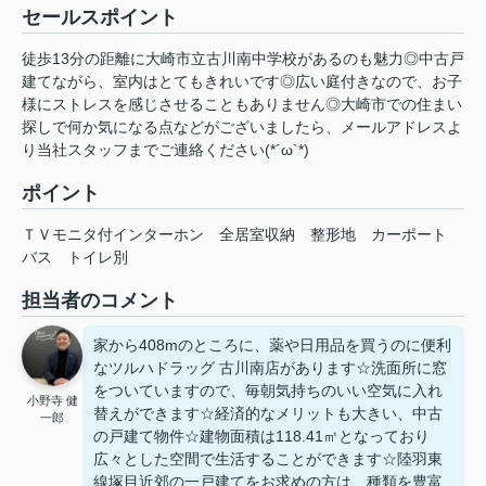
セールスポイント
徒歩13分の距離に大崎市立古川南中学校があるのも魅力◎中古戸
建てながら、室内はとてもきれいです◎広い庭付きなので、お子
様にストレスを感じさせることもありません◎大崎市での住まい
探しで何か気になる点などがございましたら、メールアドレス
よ
り当社スタッフまでご連絡ください(*´ω`*)
ポイント
ＴＶモニタ付インターホン
全居室収納
整形地
カーポート
バス
トイレ別
担当者のコメント
家から408mのところに、薬や日用品を買うのに便利
なツルハドラッグ 古川南店があります☆洗面所に窓
をついていますので、毎朝気持ちのいい空気に入れ
小野寺 健
替えができます☆経済的なメリットも大きい、中古
一郎
の戸建て物件☆建物面積は118.41㎡となっており
広々とした空間で生活することができます☆陸羽東
線塚目近郊の一戸建てをお求めの方は、種類を豊富