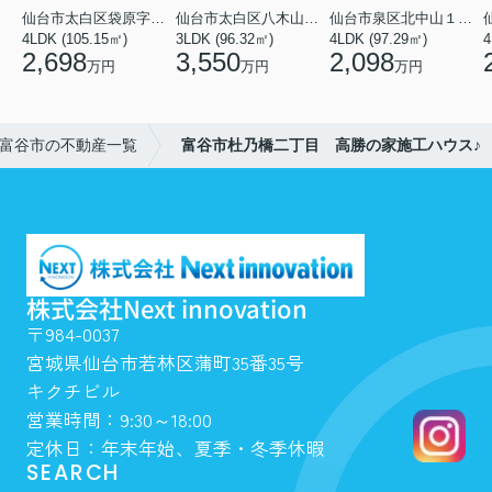
仙台市太白区袋原字平淵
仙台市太白区八木山南１丁目
仙台市泉区北中山１丁目
4LDK (105.15㎡)
3LDK (96.32㎡)
4LDK (97.29㎡)
4
2,698
3,550
2,098
万円
万円
万円
富谷市の不動産一覧
富谷市杜乃橋二丁目 高勝の家施工ハウス♪
株式会社Next innovation
〒984-0037
宮城県仙台市若林区蒲町35番35号
キクチビル
営業時間：9:30～18:00
定休日：年末年始、夏季・冬季休暇
SEARCH