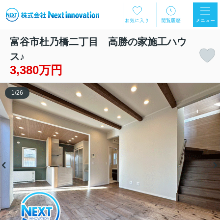
富谷市杜乃橋二丁目 高勝の家施工ハウ
ス♪
3,380万円
1
/
26