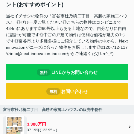
ント(おすすめポイント)
当社イチオシの物件の「富谷市杜乃橋二丁目 高勝の家施工ハウ
ス♪」◎ぜひ一度ご覧ください◎こちらの物件はコンビニまで
434mにあります◎60坪以上もある土地なので、自分なりに自由
に設計が可能です◎中古の戸建て物件は便利な価格が魅力の1つ
です◎富谷市より多種多様にご紹介している物件の中から、Next
innovationがニーズに合った物件をお探しします◎0120-712-117
やinfo@next-innovation-inc.comからご連絡ください(^_^)
LINEからお問い合わせ
無料
お問い合わせ
無料
富谷市杜乃橋二丁目 高勝の家施工ハウス♪の販売中物件
3,380万円
37.19坪(122.95㎡)