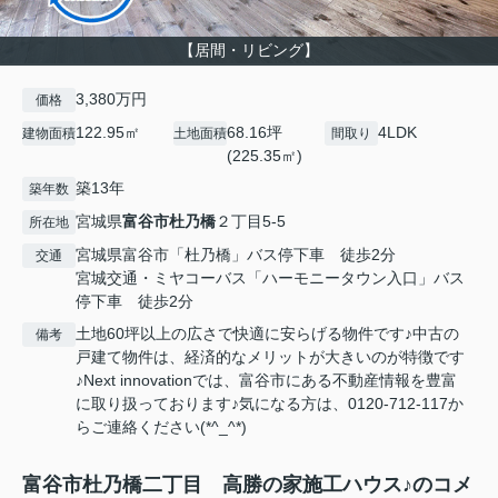
【居間・リビング】
3,380万円
価格
122.95㎡
68.16坪
4LDK
建物面積
土地面積
間取り
(225.35㎡)
築13年
築年数
宮城県
富谷市
杜乃橋
２丁目5-5
所在地
宮城県富谷市「杜乃橋」バス停下車 徒歩2分
交通
宮城交通・ミヤコーバス「ハーモニータウン入口」バス
停下車 徒歩2分
土地60坪以上の広さで快適に安らげる物件です♪中古の
備考
戸建て物件は、経済的なメリットが大きいのが特徴です
♪Next innovationでは、富谷市にある不動産情報を豊富
に取り扱っております♪気になる方は、0120-712-117か
らご連絡ください(*^_^*)
富谷市杜乃橋二丁目 高勝の家施工ハウス♪のコメ