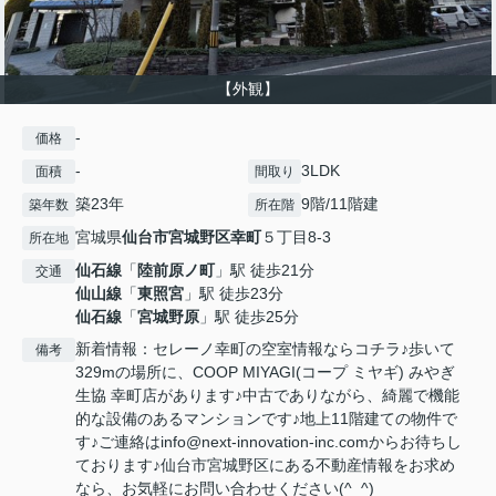
【外観】
-
価格
-
3LDK
面積
間取り
築23年
9階/11階建
築年数
所在階
宮城県
仙台市宮城野区
幸町
５丁目8-3
所在地
仙石線
「
陸前原ノ町
」駅 徒歩21分
交通
仙山線
「
東照宮
」駅 徒歩23分
仙石線
「
宮城野原
」駅 徒歩25分
新着情報：セレーノ幸町の空室情報ならコチラ♪歩いて
備考
329mの場所に、COOP MIYAGI(コープ ミヤギ) みやぎ
生協 幸町店があります♪中古でありながら、綺麗で機能
的な設備のあるマンションです♪地上11階建ての物件で
す♪ご連絡はinfo@next-innovation-inc.comからお待ちし
ております♪仙台市宮城野区にある不動産情報をお求め
なら、お気軽にお問い合わせください(^_^)