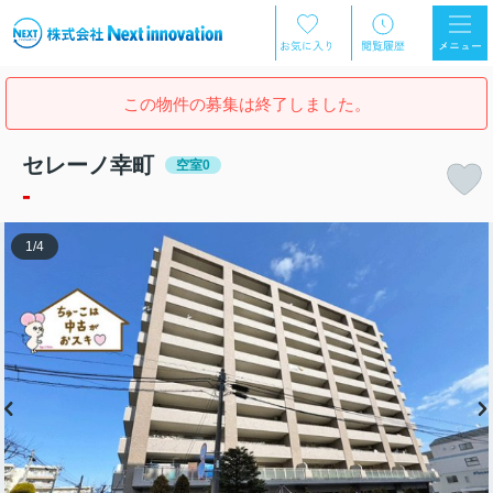
この物件の募集は終了しました。
セレーノ幸町
空室0
-
1
/
4