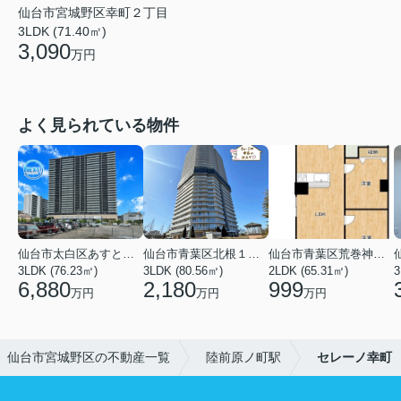
仙台市宮城野区幸町２丁目
3LDK (71.40㎡)
3,090
万円
よく見られている物件
仙台市太白区あすと長町１丁目
仙台市青葉区北根１丁目
仙台市青葉区荒巻神明町
3LDK (76.23㎡)
3LDK (80.56㎡)
2LDK (65.31㎡)
3
6,880
2,180
999
万円
万円
万円
仙台市宮城野区の不動産一覧
陸前原ノ町駅
セレーノ幸町