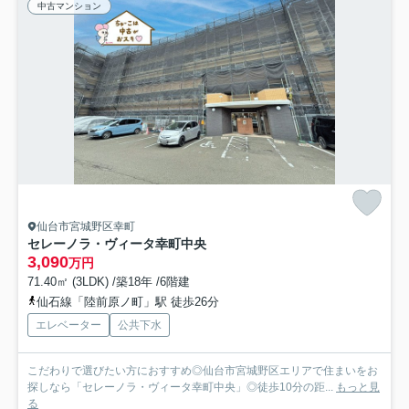
中古マンション
仙台市宮城野区幸町
セレーノラ・ヴィータ幸町中央
3,090
万円
71.40㎡ (3LDK) /築18年 /6階建
仙石線「陸前原ノ町」駅 徒歩26分
エレベーター
公共下水
こだわりで選びたい方におすすめ◎仙台市宮城野区エリアで住まいをお
探しなら「セレーノラ・ヴィータ幸町中央」◎徒歩10分の距...
もっと見
る