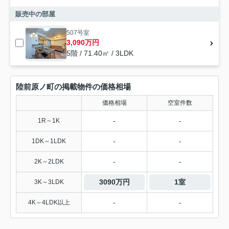
販売中の部屋
507号室
3,090万円
5階 / 71.40㎡ / 3LDK
陸前原ノ町の掲載物件の価格相場
価格相場
空室件数
-
-
1R～1K
-
-
1DK～1LDK
-
-
2K～2LDK
3090万円
1室
3K～3LDK
-
-
4K～4LDK以上