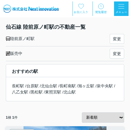
仙石線 陸前原ノ町駅の不動産一覧
陸前原ノ町駅
変更
販売中
変更
おすすめの駅
長町駅
/
台原駅
/
北仙台駅
/
長町南駅
/
旭ヶ丘駅
/
泉中央駅
/
八乙女駅
/
黒松駅
/
東照宮駅
/
北山駅
1
棟
1
件