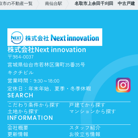
取市の不動産一覧
南仙台駅
名取市上余田千刈田 中古戸建
株式会社Next innovation
〒984-0037
宮城県仙台市若林区蒲町35番35号
キクチビル
営業時間：9:30～18:00
定休日：年末年始、夏季・冬季休暇
SEARCH
こだわり条件から探す
戸建てから探す
土地から探す
マンションから探す
INFORMATION
会社概要
スタッフ紹介
更新情報
お役立ち情報