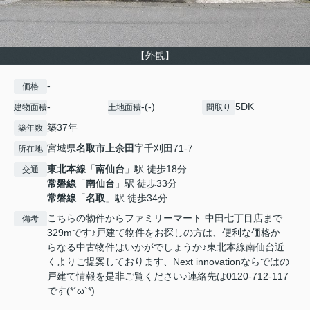
【外観】
-
価格
-
-(-)
5DK
建物面積
土地面積
間取り
築37年
築年数
宮城県
名取市
上余田
字千刈田71-7
所在地
東北本線
「
南仙台
」駅 徒歩18分
交通
常磐線
「
南仙台
」駅 徒歩33分
常磐線
「
名取
」駅 徒歩34分
こちらの物件からファミリーマート 中田七丁目店まで
備考
329mです♪戸建て物件をお探しの方は、便利な価格か
らなる中古物件はいかがでしょうか♪東北本線南仙台近
くよりご提案しております、Next innovationならではの
戸建て情報を是非ご覧ください♪連絡先は0120-712-117
です(*´ω`*)