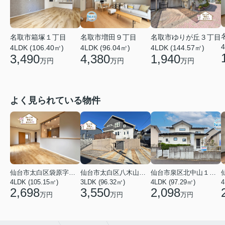
名取市箱塚１丁目
名取市増田９丁目
名取市ゆりが丘３丁目
4
4LDK (106.40㎡)
4LDK (96.04㎡)
4LDK (144.57㎡)
3,490
4,380
1,940
万円
万円
万円
よく見られている物件
仙台市太白区袋原字平淵
仙台市太白区八木山南１丁目
仙台市泉区北中山１丁目
4LDK (105.15㎡)
3LDK (96.32㎡)
4LDK (97.29㎡)
4
2,698
3,550
2,098
万円
万円
万円