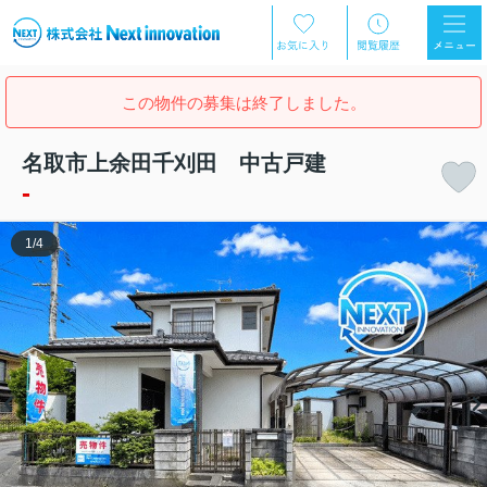
この物件の募集は終了しました。
名取市上余田千刈田 中古戸建
-
1
/
4