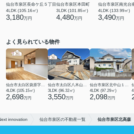
仙台市泉区長命ケ丘５丁目
仙台市泉区本田町
仙台市泉区南光台
4LDK (105.16㎡)
3LDK (101.85㎡)
4LDK (133.99㎡)
3,180
4,480
3,490
万円
万円
万円
よく見られている物件
仙台市太白区袋原字平淵
仙台市太白区八木山南１丁目
仙台市泉区北中山１丁目
4LDK (105.15㎡)
3LDK (96.32㎡)
4LDK (97.29㎡)
4
2,698
3,550
2,098
万円
万円
万円
innovation
仙台市泉区の不動産一覧
仙台市泉区北高森