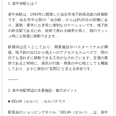
1. 泉中央駅とは？
泉中央駅は、1992年に開業した仙台市地下鉄南北線の終着駅
です。仙台市中心部の「仙台駅」からは約20分の距離にあ
り、通勤・通学にも非常に便利なロケーションです。地下鉄
の終点駅であるため、始発で座れる確率が高く、朝のラッシ
ュ時にも快適に移動できます。
駅構内は広々としており、商業施設やバスターミナルが隣
接。地下鉄の出口から地上へのアクセスもスムーズで、雨の
日でも濡れずに移動できる工夫がなされています。交通の要
所であると同時に、泉区の行政・商業の中心地としても機能
しており、まさに泉区の“玄関口”と言える存在です。
⸻
2. 泉中央駅周辺の主要施設・魅力ポイント
■ SELVA（セルバ）・セルバテラス
駅直結のショッピングモール「SELVA（セルバ）」は、泉中