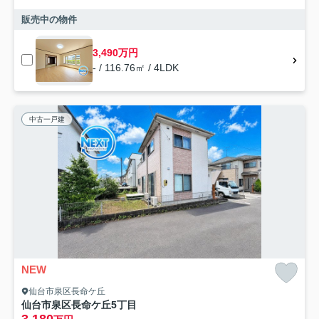
販売中の物件
3,490万円
- / 116.76㎡ / 4LDK
中古一戸建
NEW
仙台市泉区長命ケ丘
仙台市泉区長命ケ丘5丁目
3,180