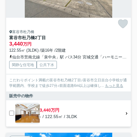
富谷市杜乃橋
富谷市杜乃橋2丁目
3,440
万円
122.55㎡ (3LDK) /築16年 /2階建
仙台市営南北線「泉中央」駅 バス34分 宮城交通「ハーモニータウン中央」 停歩6分
閑静な住宅地
公共下水
こだわりポイント満載の富谷市杜乃橋2丁目♪富谷市立日吉台小学校が通
学範囲内、学校まで徒歩27分♪前面道路6m以上は確保し...
もっと見る
販売中の物件
3,440万円
- / 122.55㎡ / 3LDK