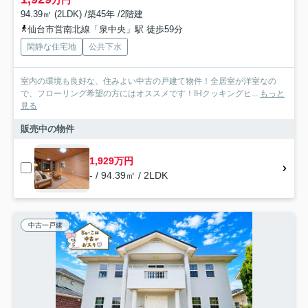
94.39㎡ (2LDK) /築45年 /2階建
仙台市営南北線「泉中央」駅 徒歩59分
閑静な住宅地
公共下水
室内の環境も良好な、住みよい中古の戸建て物件！全居室が洋室なの
で、フローリング希望の方にはオススメです！IHクッキングヒ...
もっと
見る
販売中の物件
1,929万円
- / 94.39㎡ / 2LDK
中古一戸建