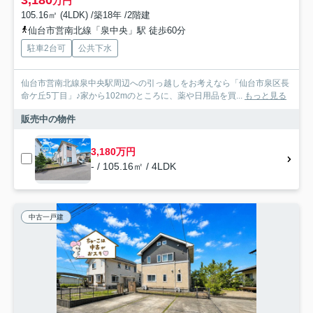
万円
105.16㎡ (4LDK) /築18年 /2階建
仙台市営南北線「泉中央」駅 徒歩60分
駐車2台可
公共下水
仙台市営南北線泉中央駅周辺への引っ越しをお考えなら「仙台市泉区長
命ケ丘5丁目」♪家から102mのところに、薬や日用品を買...
もっと見る
販売中の物件
3,180万円
- / 105.16㎡ / 4LDK
中古一戸建