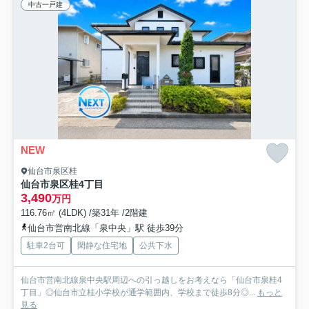
中古一戸建
NEW
仙台市泉区桂
仙台市泉区桂4丁目
3,490
万円
116.76㎡ (4LDK) /築31年 /2階建
仙台市営南北線「泉中央」駅 徒歩39分
駐車2台可
閑静な住宅地
公共下水
仙台市営南北線泉中央駅周辺への引っ越しをお考えなら「仙台市泉桂4
丁目」◎仙台市立桂小学校が通学範囲内、学校まで徒歩8分◎...
もっと
見る