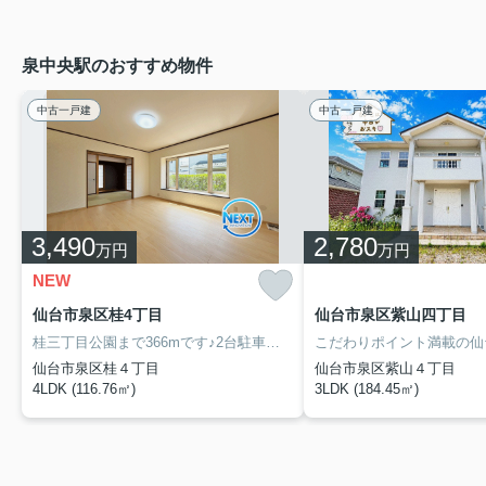
泉中央駅のおすすめ物件
中古一戸建
中古一戸建
3,490
2,780
万円
万円
NEW
仙台市泉区桂4丁目
仙台市泉区紫山四丁目
桂三丁目公園まで366mです♪2台駐車可能です♪お湯を沸かし直せる追い焚き機能付きです♪こちらは中古の戸建てです♪Next innovationへのお問い合わせは0120-712-117又はinfo@next-innovation-inc.comまでお願いします♪どうぞお気軽にお問合せください(*^_^*)
仙台市泉区桂４丁目
仙台市泉区紫山４丁目
4LDK (116.76㎡)
3LDK (184.45㎡)