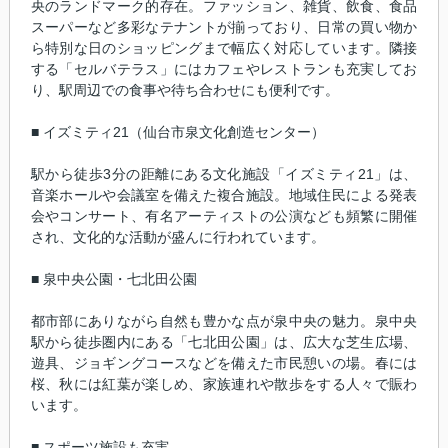
央のランドマーク的存在。ファッション、雑貨、飲食、食品
スーパーなど多彩なテナントが揃っており、日常の買い物か
ら特別な日のショッピングまで幅広く対応しています。隣接
する「セルバテラス」にはカフェやレストランも充実してお
り、駅周辺での食事や待ち合わせにも便利です。
■ イズミティ21（仙台市泉文化創造センター）
駅から徒歩3分の距離にある文化施設「イズミティ21」は、
音楽ホールや会議室を備えた複合施設。地域住民による発表
会やコンサート、有名アーティストの公演なども頻繁に開催
され、文化的な活動が盛んに行われています。
■ 泉中央公園・七北田公園
都市部にありながら自然も豊かな点が泉中央の魅力。泉中央
駅から徒歩圏内にある「七北田公園」は、広大な芝生広場、
遊具、ジョギングコースなどを備えた市民憩いの場。春には
桜、秋には紅葉が楽しめ、家族連れや散歩をする人々で賑わ
います。
■ スポーツ施設も充実