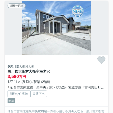
新築一戸建
黒川郡大衡村大衡
黒川郡大衡村大衡字海老沢
3,580
万円
127.11㎡ (3LDK) /新築 /2階建
仙台市営南北線「泉中央」駅 バス52分 宮城交通「吉岡志田町」 停歩7分
閑静な住宅地
公共下水
新築
仙台市営南北線泉中央駅周辺への引っ越しをお考えなら「黒川郡大衡村