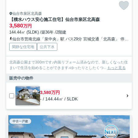
仙台市泉区北高森
【積水ハウス安心施工住宅】仙台市泉区北高森
3,580
万円
144.44㎡ (5LDK) /築36年 /2階建
仙台市営南北線「泉中央」駅 バス29分 宮城交通「北高森」 停歩4分
閑静な住宅地
公共下水
北高森公園まで300mです♪内装リフォーム済みなので、新しくなった住
まいで生活を始めることができます♪ゆったりとしたくつ...
もっと見る
販売中の物件
3,580万円
- / 144.44㎡ / 5LDK
中古一戸建