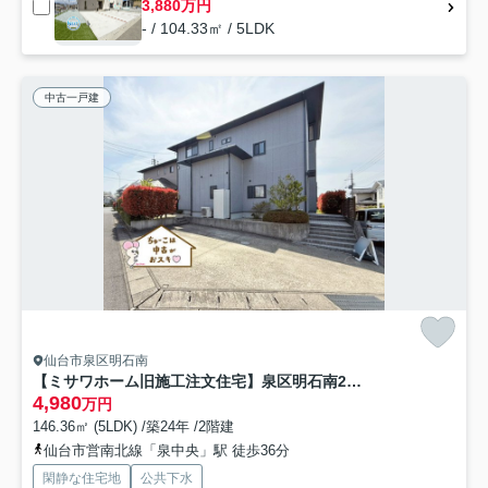
3,880万円
- / 104.33㎡ / 5LDK
中古一戸建
仙台市泉区明石南
【ミサワホーム旧施工注文住宅】泉区明石南2丁目
4,980
万円
146.36㎡ (5LDK) /築24年 /2階建
仙台市営南北線「泉中央」駅 徒歩36分
閑静な住宅地
公共下水