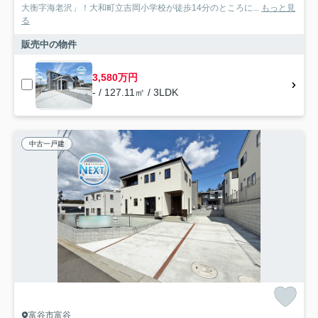
大衡字海老沢」！大和町立吉岡小学校が徒歩14分のところに...
もっと見
る
販売中の物件
3,580万円
- / 127.11㎡ / 3LDK
中古一戸建
富谷市富谷