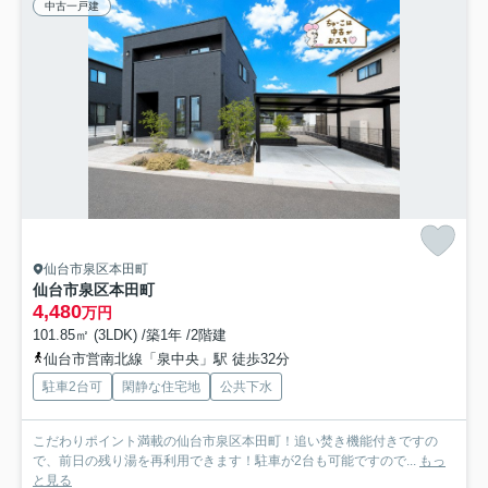
中古一戸建
仙台市泉区本田町
仙台市泉区本田町
4,480
万円
101.85㎡ (3LDK) /築1年 /2階建
仙台市営南北線「泉中央」駅 徒歩32分
駐車2台可
閑静な住宅地
公共下水
こだわりポイント満載の仙台市泉区本田町！追い焚き機能付きですの
で、前日の残り湯を再利用できます！駐車が2台も可能ですので...
もっ
と見る