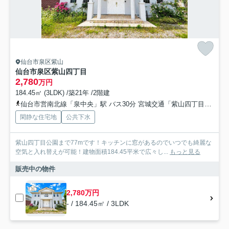
仙台市泉区紫山
仙台市泉区紫山四丁目
2,780
万円
184.45㎡ (3LDK) /築21年 /2階建
仙台市営南北線「泉中央」駅 バス30分 宮城交通「紫山四丁目」 停歩3分
閑静な住宅地
公共下水
紫山四丁目公園まで77mです！キッチンに窓があるのでいつでも綺麗な
空気と入れ替えが可能！建物面積184.45平米で広々し...
もっと見る
販売中の物件
2,780万円
- / 184.45㎡ / 3LDK