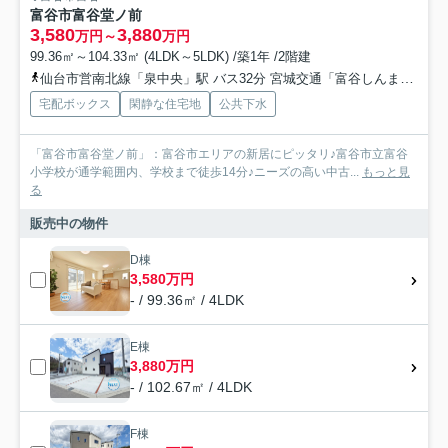
富谷市富谷堂ノ前
3,580
3,880
万円～
万円
99.36㎡～104.33㎡ (4LDK～5LDK) /築1年 /2階建
仙台市営南北線「泉中央」駅 バス32分 宮城交通「富谷しんまち入口」 停歩11分
宅配ボックス
閑静な住宅地
公共下水
「富谷市富谷堂ノ前」：富谷市エリアの新居にピッタリ♪富谷市立富谷
小学校が通学範囲内、学校まで徒歩14分♪ニーズの高い中古...
もっと見
る
販売中の物件
D棟
3,580万円
- / 99.36㎡ / 4LDK
E棟
3,880万円
- / 102.67㎡ / 4LDK
F棟