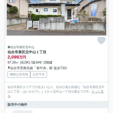
仙台市泉区北中山
仙台市泉区北中山１丁目
2,098
万円
97.29㎡ (4LDK) /築34年 /2階建
仙台市営南北線「泉中央」駅 徒歩73分
閑静な住宅地
公共下水
仙台市泉区エリアでの住まいなら、住み心地も快適な「仙台市泉区北中
山１丁目」はいかがでしょうか☆北中山一丁目公園まで176...
もっと見
る
販売中の物件