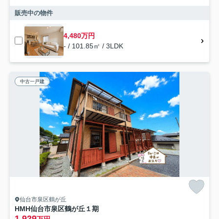
販売中の物件
4,480万円
- / 101.85㎡ / 3LDK
中古一戸建
仙台市泉区鶴が丘
HMH仙台市泉区鶴が丘１期
1,929
万円