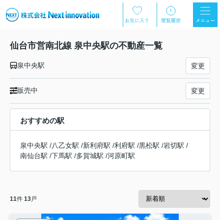
仙台市営南北線 泉中央駅の不動産一覧
泉中央駅
変更
販売中
変更
おすすめの駅
泉中央駅
/
八乙女駅
/
新利府駅
/
利府駅
/
黒松駅
/
岩切駅
/
南仙台駅
/
下馬駅
/
多賀城駅
/
河原町駅
11
件
13
戸