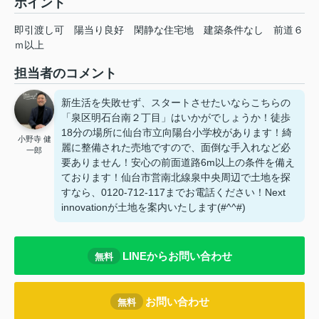
ポイント
即引渡し可
陽当り良好
閑静な住宅地
建築条件なし
前道６
ｍ以上
担当者のコメント
新生活を失敗せず、スタートさせたいならこちらの
「泉区明石台南２丁目」はいかがでしょうか！徒歩
18分の場所に仙台市立向陽台小学校があります！綺
小野寺 健
麗に整備された売地ですので、面倒な手入れなど必
一郎
要ありません！安心の前面道路6m以上の条件を備え
ております！仙台市営南北線泉中央周辺で土地を探
すなら、0120-712-117までお電話ください！Next
innovationが土地を案内いたします(#^^#)
LINEからお問い合わせ
無料
お問い合わせ
無料