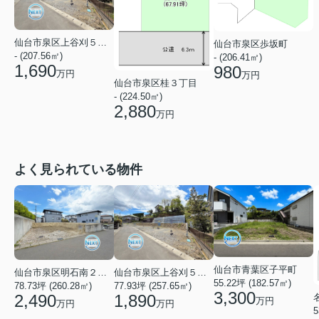
仙台市泉区上谷刈５丁目
仙台市泉区歩坂町
- (207.56㎡)
- (206.41㎡)
1,690
980
万円
万円
仙台市泉区桂３丁目
- (224.50㎡)
2,880
万円
よく見られている物件
仙台市青葉区子平町
仙台市泉区明石南２丁目
仙台市泉区上谷刈５丁目
55.22坪 (182.57㎡)
78.73坪 (260.28㎡)
77.93坪 (257.65㎡)
3,300
2,490
1,890
万円
万円
万円
5