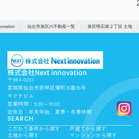
ation
仙台市泉区の不動産一覧
泉区明石南２丁目 土地
株式会社Next innovation
〒984-0037
宮城県仙台市若林区蒲町35番35号
キクチビル
営業時間：9:30～18:00
定休日：年末年始、夏季・冬季休暇
SEARCH
こだわり条件から探す
戸建てから探す
土地から探す
マンションから探す