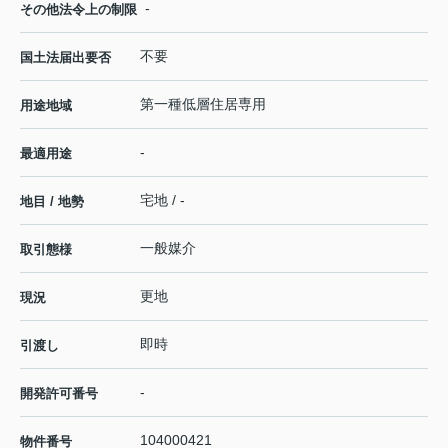
-
その他法令上の制限
不要
国土法届出要否
第一種低層住居専用
用途地域
-
最適用途
宅地 / -
地目 / 地勢
一般媒介
取引態様
更地
現況
即時
引渡し
-
開発許可番号
104000421
物件番号