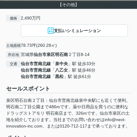
【その他】
2,490万円
価格
支払いシミュレーション
78.73坪(260.28㎡)
土地面積
宮城県
仙台市泉区
明石南
２丁目8-14
所在地
仙台市営南北線
「
泉中央
」駅 徒歩33分
交通
仙台市営南北線
「
八乙女
」駅 徒歩46分
仙台市営南北線
「
黒松
」駅 徒歩61分
セールスポイント
泉区明石台南２丁目：仙台市営南北線泉中央駅にも近くて便利。
明石南二丁目公園まで486mです。薬や日用品を買うのに便利な
ドラッグストアモリ 明石南店まで、326mです。仙台市泉区の土
地を紹介しております。当社までのお問い合わせはinfo@next-
innovation-inc.com、または0120-712-117まで承っております。