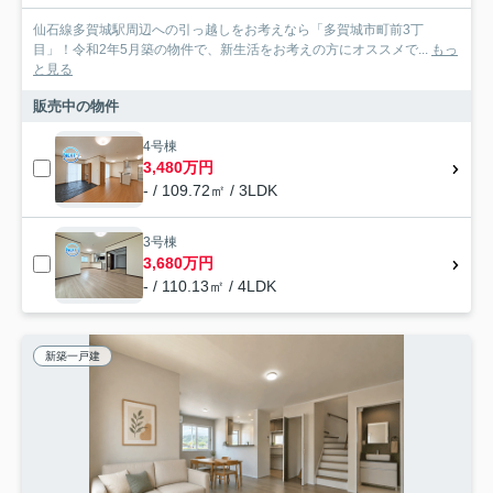
仙石線多賀城駅周辺への引っ越しをお考えなら「多賀城市町前3丁
目」！令和2年5月築の物件で、新生活をお考えの方にオススメで...
もっ
と見る
販売中の物件
4号棟
3,480万円
- / 109.72㎡ / 3LDK
3号棟
3,680万円
- / 110.13㎡ / 4LDK
新築一戸建