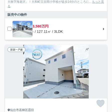
大衡字海老沢」！大和町立吉岡小学校が徒歩14分のところに...
もっと見
る
販売中の物件
3,580万円
- / 127.11㎡ / 3LDK
新築一戸建
仙台市若林区霞目