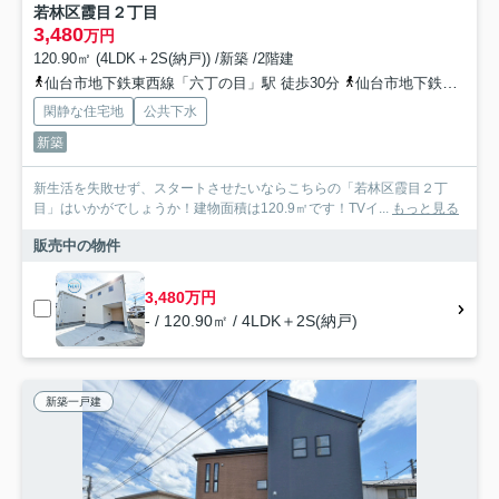
若林区霞目２丁目
3,480
万円
120.90㎡ (4LDK＋2S(納戸)) /新築 /2階建
仙台市地下鉄東西線「六丁の目」駅 徒歩30分
仙台市地下鉄東西線「荒井」駅 徒歩38分
閑静な住宅地
公共下水
新築
新生活を失敗せず、スタートさせたいならこちらの「若林区霞目２丁
目」はいかがでしょうか！建物面積は120.9㎡です！TVイ...
もっと見る
販売中の物件
3,480万円
- / 120.90㎡ / 4LDK＋2S(納戸)
新築一戸建