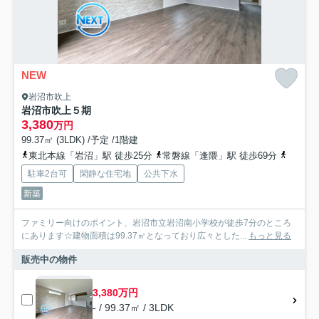
NEW
岩沼市吹上
岩沼市吹上５期
3,380
万円
99.37㎡ (3LDK) /予定 /1階建
東北本線「岩沼」駅 徒歩25分
常磐線「逢隈」駅 徒歩69分
東北本
駐車2台可
閑静な住宅地
公共下水
新築
ファミリー向けのポイント、岩沼市立岩沼南小学校が徒歩7分のところ
にあります☆建物面積は99.37㎡となっており広々とした...
もっと見る
販売中の物件
3,380万円
- / 99.37㎡ / 3LDK