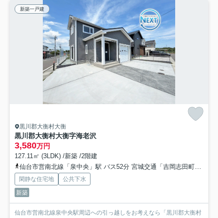
新築一戸建
黒川郡大衡村大衡
黒川郡大衡村大衡字海老沢
3,580
万円
127.11㎡ (3LDK) /新築 /2階建
仙台市営南北線「泉中央」駅 バス52分 宮城交通「吉岡志田町」 停歩7分
閑静な住宅地
公共下水
新築
仙台市営南北線泉中央駅周辺への引っ越しをお考えなら「黒川郡大衡村