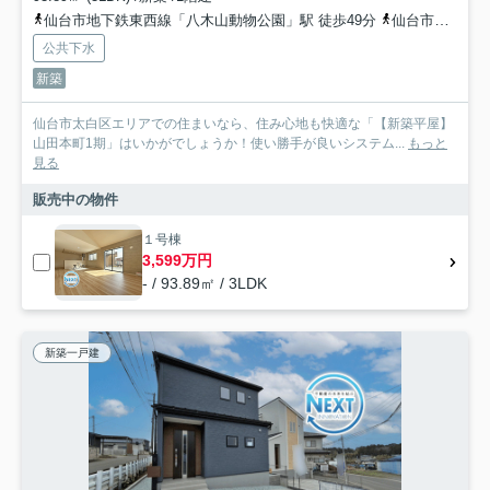
仙台市地下鉄東西線「八木山動物公園」駅 徒歩49分
仙台市営南北線「富沢」駅 徒歩56分
公共下水
新築
仙台市太白区エリアでの住まいなら、住み心地も快適な「【新築平屋】
山田本町1期」はいかがでしょうか！使い勝手が良いシステム...
もっと
見る
販売中の物件
１号棟
3,599万円
- / 93.89㎡ / 3LDK
新築一戸建