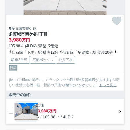
多賀城市鶴ケ谷
多賀城市鶴ケ谷2丁目
3,980
万円
105.98㎡ (4LDK) /新築 /2階建
仙石線「下馬」駅 徒歩12分
仙石線「多賀城」駅 徒歩20分
東北本
駐車2台可
宅配ボックス
公共下水
新築
歩いて145mの場所に、ミラックマツヤPLUS+多賀城店があります◎新
しい生活に心機一転、新築の戸建て物件はいかがでしょ...
もっと見る
販売中の物件
C棟
3,980万円
- / 105.98㎡ / 4LDK