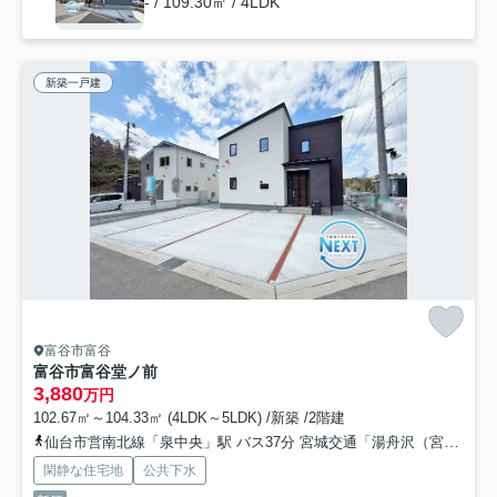
- / 109.30㎡ / 4LDK
新築一戸建
富谷市富谷
富谷市富谷堂ノ前
3,880
万円
102.67㎡～104.33㎡ (4LDK～5LDK) /新築 /2階建
仙台市営南北線「泉中央」駅 バス37分 宮城交通「湯舟沢（宮城県）」 停歩4分
閑静な住宅地
公共下水