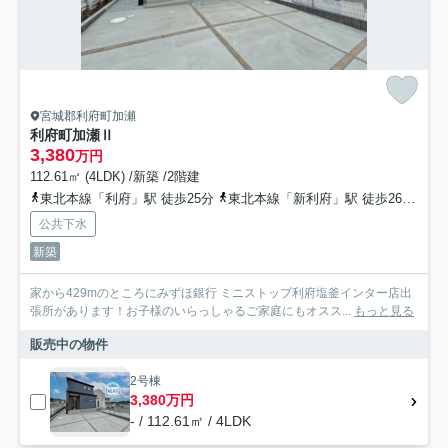
宮城郡利府町加瀬
利府町加瀬Ⅱ
3,380
万円
112.61㎡ (4LDK) /新築 /2階建
東北本線「利府」駅 徒歩25分
東北本線「新利府」駅 徒歩26分
東
公共下水
新築
家から429mのところにみずほ銀行 ミニストップ利府塩釜インター店出
張所があります！お子様のいらっしゃるご家庭にもオスス...
もっと見る
販売中の物件
2号棟
3,380万円
- / 112.61㎡ / 4LDK