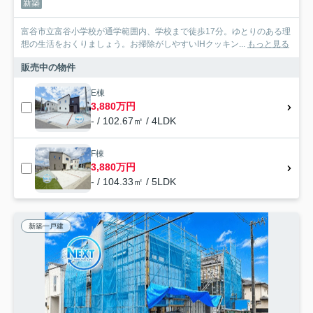
新築
富谷市立富谷小学校が通学範囲内、学校まで徒歩17分。ゆとりのある理
想の生活をおくりましょう。お掃除がしやすいIHクッキン...
もっと見る
販売中の物件
E棟
3,880万円
- / 102.67㎡ / 4LDK
F棟
3,880万円
- / 104.33㎡ / 5LDK
新築一戸建