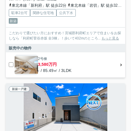
東北本線「新利府」駅 徒歩22分
東北本線「岩切」駅 徒歩32分
東
駐車2台可
閑静な住宅地
公共下水
新築
こだわりで選びたい方におすすめ！宮城郡利府町エリアで住まいをお探
しなら「利府町菅谷赤坂 全3棟」！歩いて402mのところ...
もっと見る
販売中の物件
2号棟
3,580万円
- / 85.49㎡ / 3LDK
新築一戸建