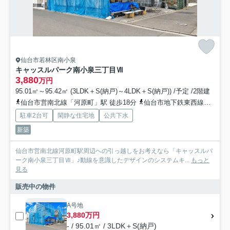
仙台市若林区南小泉
キャッスルパーク南小泉三丁目Ⅶ
3,880
万円
95.01㎡～95.42㎡ (3LDK＋S(納戸)～4LDK＋S(納戸)) /予定 /2階建
仙台市営南北線「河原町」駅 徒歩18分
仙台市地下鉄東西線「薬師堂」駅 徒歩19分
駐車2台可
閑静な住宅地
公共下水
新築
仙台市営南北線河原町駅周辺への引っ越しをお考えなら「キャッスルパ
ーク南小泉三丁目Ⅶ」♪動線を意識したデザインのシステムキ...
もっと
見る
販売中の物件
A号地
3,880万円
- / 95.01㎡ / 3LDK＋S(納戸)