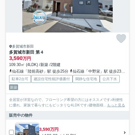
多賀城市新田
多賀城市新田 第４
3,590
万円
109.30㎡ (4LDK) /新築 /2階建
仙石線「陸前高砂」駅 徒歩25分
仙石線「中野栄」駅 徒歩23分
仙
駐車2台可
建設住宅性能評価書付
閑静な住宅地
公共下水
新築
全居室が洋室なので、フローリング希望の方にはオススメです♪利便性
に優れ、家族で暮らすにもピッタリな4LDKです♪建物面積...
もっと見る
販売中の物件
3,590万円