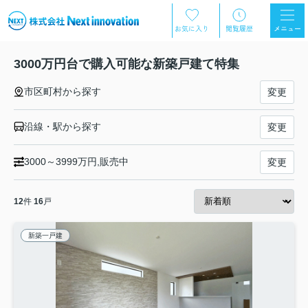
3000万円台で購入可能な新築戸建て特集
市区町村から探す
変更
沿線・駅から探す
変更
3000～3999万円,販売中
変更
12
件
16
戸
新築一戸建