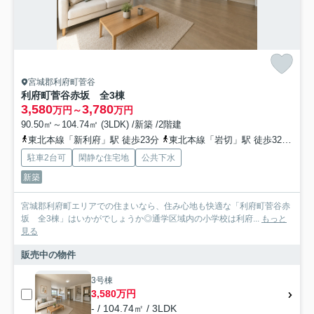
宮城郡利府町菅谷
利府町菅谷赤坂 全3棟
3,580
3,780
万円～
万円
90.50㎡～104.74㎡ (3LDK) /新築 /2階建
東北本線「新利府」駅 徒歩23分
東北本線「岩切」駅 徒歩32分
東
駐車2台可
閑静な住宅地
公共下水
新築
宮城郡利府町エリアでの住まいなら、住み心地も快適な「利府町菅谷赤
坂 全3棟」はいかがでしょうか◎通学区域内の小学校は利府...
もっと
見る
販売中の物件
3号棟
3,580万円
- / 104.74㎡ / 3LDK