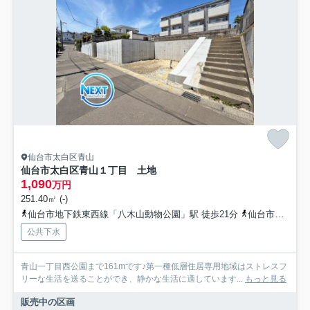
仙台市太白区青山
仙台市太白区青山１丁目 土地
1,090
万円
251.40㎡ (-)
仙台市地下鉄東西線「八木山動物公園」駅 徒歩21分
仙台市地下鉄東西線「大町西公園」駅 徒歩47分
公共下水
青山一丁目西公園まで161mです♪第一種低層住居専用地域はストレスフ
リーな生活を送ることができ、静かな生活に適しています...
もっと見る
販売中の区画