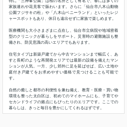
特に「三神峯公園」は桜の名所として有名で、春には多くの
家族連れや花見客で賑わいます。さらに「仙台市八木山動物
公園フジサキの杜」や「八木山ベニーランド」といったレジ
ャースポットもあり、休日も遠出せずに家族で楽しめます。
医療機関も大小さまざまに点在し、仙台市立病院や地域密着
型のクリニックが暮らしをサポート。災害時の避難施設も整
備され、防災意識の高いエリアでもあります。
住宅タイプは新築戸建てから中古マンションまで幅広く、あ
すと長町のような再開発エリアでは最新の設備を備えたマン
ションが人気。一方、少し郊外に足を延ばせば、広い土地や
庭付き戸建てをお求めやすい価格で見つけることも可能で
す。
自然の癒しと都市の利便性を兼ね備え、教育・医療・買い物
環境も整った太白区は、初めてのマイホームにも、子育てや
セカンドライフの拠点にもぴったりのエリアです。ここでの
暮らしは、きっと毎日を豊かにしてくれるはずです。