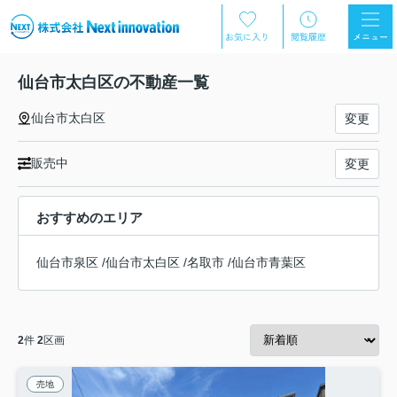
仙台市太白区の不動産一覧
仙台市太白区
変更
販売中
変更
おすすめのエリア
仙台市泉区
/
仙台市太白区
/
名取市
/
仙台市青葉区
2
件
2
区画
売地