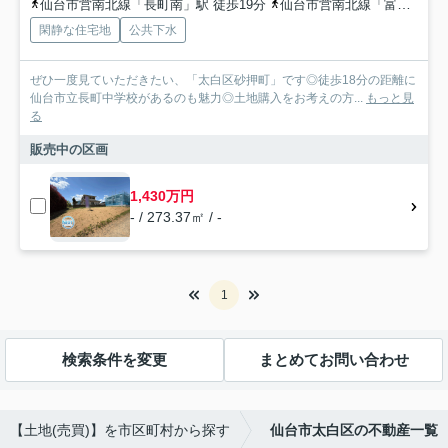
仙台市営南北線「長町南」駅 徒歩19分
仙台市営南北線「富沢」駅 徒歩31分
閑静な住宅地
公共下水
ぜひ一度見ていただきたい、「太白区砂押町」です◎徒歩18分の距離に
仙台市立長町中学校があるのも魅力◎土地購入をお考えの方...
もっと見
る
販売中の区画
1,430万円
- / 273.37㎡ / -
1
検索条件を変更
まとめてお問い合わせ
【土地(売買)】を市区町村から探す
仙台市太白区の不動産一覧