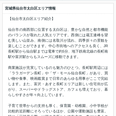
宮城県仙台市太白区エリア情報
【仙台市太白区エリア紹介】
仙台市の南西部に位置する太白区は、豊かな自然と都市機能
のバランスが取れた人気エリアです。西側には蔵王連峰を望
む美しい山並み、南側には名取川が流れ、四季折々の景観を
楽しむことができます。中心市街地へのアクセスも良く、JR
長町駅から仙台駅までは電車で約5分、地下鉄南北線の長町南
駅や富沢駅からもスムーズに移動できます。
商業施設が充実しているのも魅力のひとつ。長町駅周辺には
「ララガーデン長町」や「ザ・モール仙台長町」があり、買
い物や食事、映画鑑賞まで日常のあらゆる用事がここで完結
します。また、富沢・あすと長町エリアは新しい住宅街が広
がり、スーパーやドラッグストア、カフェも増えており、暮
らしやすさが年々向上しています。
子育て世帯からの支持も厚く、保育園・幼稚園、小中学校が
比較的近距離にそろっているほか、公園や運動施設も豊富。