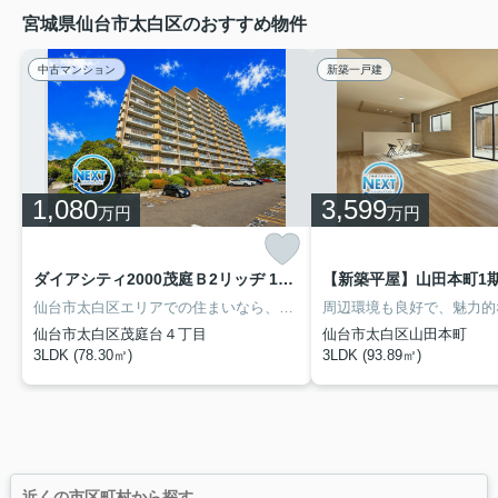
宮城県仙台市太白区のおすすめ物件
中古マンション
新築一戸建
1,080
3,599
万円
万円
ダイアシティ2000茂庭Ｂ2リッヂ 1202
【新築平屋】山田本町1期
仙台市太白区エリアでの住まいなら、住み心地も快適な「ダイアシティ2000茂庭Ｂ2リッヂ」はいかがでしょうか！バルコニーの広さが15.47㎡の物件です！階数が高く、眺望良好なので、毎日眺めを楽しめます！人生で一度あるかないかの不動産購入で、失敗なんてしたら取り返しが付かないですよね！そんなことがないように、当社の経験豊富なスタッフがしっかりとサポートいたします(^o^)
仙台市太白区茂庭台４丁目
仙台市太白区山田本町
3LDK (78.30㎡)
3LDK (93.89㎡)
近くの市区町村から探す